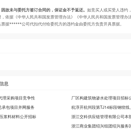
，因故未与委托方签订合同的，保证金不予返还。
如竞买人或买受人违约
时，依据《中华人民共和国发票管理办法》《中华人民共和国发票管理办
责开具票据******公司代扣代付给委托方的违约金由委托方负责开具票据。
信息
托代理采购项目竞争性
厂区构建筑物渗水处理项目招标
总承包项目并网服务
杭淳开杭州段第TJ14标段钢绞
、压浆料材料公开招标
浙江交科供应链管理有限公司本
件(交工新材料、沪渝高速3标、G
浙江商业集团绍兴组团绍兴服务