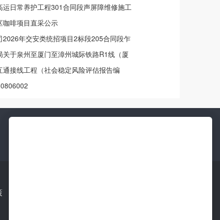
运日常养护工程301合同段声屏障维修施工
区咖啡项目直采公示
026年交安类统招项目2标段205合同段乍
告
局关于泉州至厦门至漳州城际铁路R1线（厦
用权采用划拨方式供地的批前公示
互通接线工程（社会稳定风险评估报告编
害危险性评估报告编制、用地预审与规划选
0806002
、勘测定界报告）中标公告
新
更新快
策
下载移动端