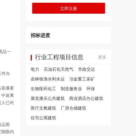
立即注册
招标进度
用品一
行业工程项目信息
更多
电力
石油石化天然气
市政交运
证件办
农林牧渔水利水运
冶金重工采矿
络直播看
生物医药化工
制造服务业
环保
，中途离
展览康乐公共建筑
商业酒店办公建筑
货人已对
医疗文教建筑
厂房仓储建筑
住宅公寓建筑
清运期
定期限内