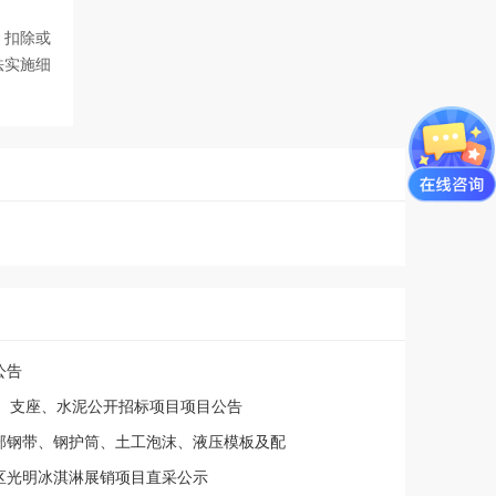
，扣除或
法实施细
公告
线、支座、水泥公开招标项目项目公告
部钢带、钢护筒、土工泡沫、液压模板及配
60沪昆高速高桥段1标、义龙庆金华段4标)
区光明冰淇淋展销项目直采公示