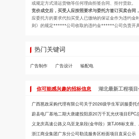
或规定方式清运货物等任何理由拒签合同、拒付货款。
竞价成交后，买受人应按照要求与委托方签订买卖合同
应委托方的要求代扣买受人已缴纳的保证金作为违约金
则》的规定******公司收取的违约金******公司负
热门关键词
广告制作
广告设计
输配电
你可能感兴趣的招标信息
湖北最新工程项目
广西邕政采购代理有限公司关于2026级学生军训服委
磋商公告
蔚县电厂基地二期大唐建投阳原20万千瓦光伏项目EPC
及计量设备试验采购招标公告
义龙庆高速公路义乌至龙泉段(金华段）第TJ08标支座
项目第1次澄清回复/修改
浙江商业集团广东分公司勒流服务区粉面项目直采公示