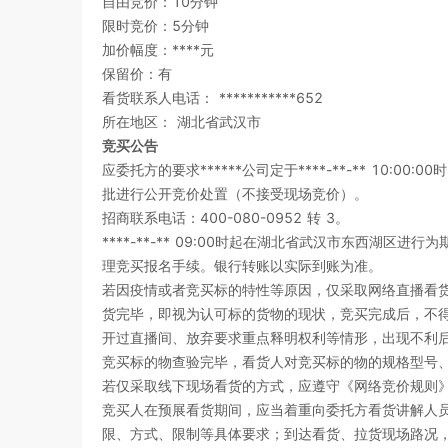
自由竞价：10分钟
限时竞价：5分钟
加价幅度：****元
保留价：有
看货联系人电话： ***********652
所在地区： 湖北省武汉市
竞买公告
应委托方的要求******公司定于
****-**-** 10:00:00
时
批
进行公开竞价处置（不接受现场竞价）。
招商联系电话：400-080-0952 转 3。
****-**-** 09:00
时起在
湖北省武汉市东西湖区
进行为
理竞买报名手续。银行转账以实际到账为准。
若因疫情或者竞买标的特性等原因，仅采取网络直播看
货完毕，即视为认可标的货物的现状，竞买完成后，不
开过直播间、放弃要求重点释明权利等情形，出现不利
竞买标的物查验完毕，看货人对竞买标的物的规格型号
若仅采取线下现场看货的方式，应遵守《网络竞价规则
竞买人在预展看货期间，应当着重向委托方看货讲解人
限、方式、限制等具体要求；到达看货、拉货现场路况