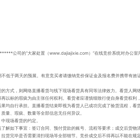
******公司的“大家处置（www.dajiajixie.com）”在线竞价系统对
办公室
期不低于两天的预展。有意竞买者请缴纳竞价保证金及报名费并携带有效
货的方式，则网络直播看货与线下现场看货具有同等法律效力。看货人网
得再以标的瑕疵为由主张任何权利。看货者应谨慎细致行使自身看货权利
后果均自行承担。直播看货结束即视为看货人已成功完成了验货流程，看
、质量、瑕疵、数量等全部信息无任何异议。
》中现场看货的约定。
员了解如下事宜：签订合同、预付货款的账号、流程等要求；成交后货物
，拉货完毕是否需要清扫现场等全部细节。竞价成交后不得再以不能在规