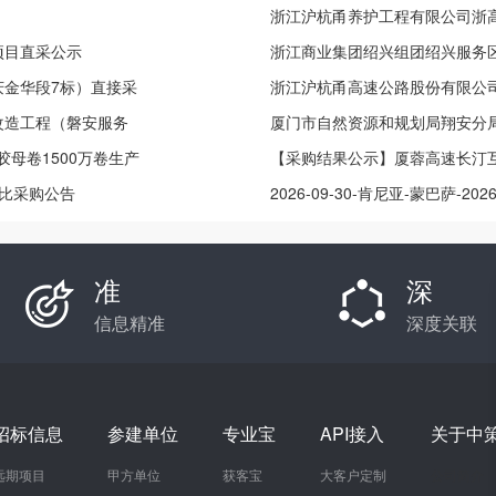
公开招标项目中标公告
浙江沪杭甬养护工程有限公司浙高
项目直采公示
分包成交公告
浙江商业集团绍兴组团绍兴服务
金华段7标）直接采
浙江沪杭甬高速公路股份有限公司2
改造工程（磐安服务
嘉苏隔离栅专项整治工程成交公
厦门市自然资源和规划局翔安分
公告
司点胶母卷1500万卷生产
门段）（一期）国有建设用地使
【采购结果公示】厦蓉高速长汀
询比采购公告
制、节能评估报告编制、地质灾
2026-09-30-肯尼亚-蒙巴萨-2026
址、节约集约用地论证专章编制
准
深
信息精准
深度关联
招标信息
参建单位
专业宝
API接入
关于中
远期项目
甲方单位
获客宝
大客户定制
公司简介