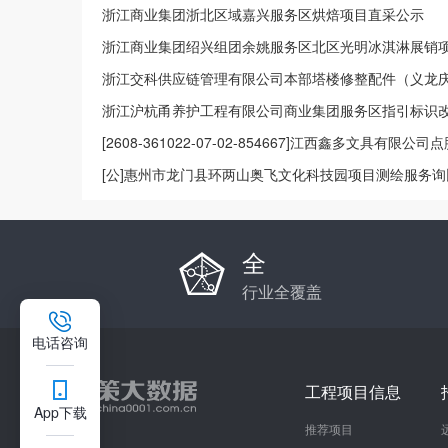
浙江商业集团浙北区域嘉兴服务区烘焙项目直采公示
浙江商业集团绍兴组团余姚服务区北区光明冰淇淋展销
浙江交科供应链管理有限公司本部塔楼修整配件（义龙庆
购项目成交公告
浙江沪杭甬养护工程有限公司商业集团服务区指引标识
区、方岩服务区、东阳停车区）标识工程施工分包成交
[2608-361022-07-02-854667]江西鑫多文具有限公
线升级改造建设项目企业投资项目备案
[公]惠州市龙门县环两山奥飞文化科技园项目测绘服务
全
行业全覆盖
电话咨询
工程项目信息
App下载
推荐项目