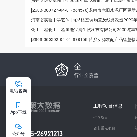
一采购项目2026年8月政府采购意向
贵州大数据集团工会2026年单身联谊、职工运动会策
果公示中标结果公示
[2603-360727-04-01-884578]龙南市老旧水泥厂
资项目备案
河南省实验中学艺体中心5楼空调购置及线路改造2026年
向
化工工程化工工程国能宝清生物科技有限公司2000吨
件询价采购（有附件）结果公告
[2608-360302-04-01-699158]萍乡安源农副产品
企业投资项目备案
全
行业全覆盖
电话咨询
工程项目信息
App下载
推荐项目
总部咨询热线
省市重点项目
0755-26921213
公众号