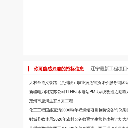
你可能感兴趣的招标信息
辽宁最新工程项目
大村至遵义铁路（贵州段）职业病危害预评价服务询比
新疆电力阿克苏公司TLHEJ水电站PMU系统改造之励
服务询价采购结果公告
定州市唐河生态水系工程
化工工程国能宝清2000吨年褐煤蜡项目包装设备询价采购
郸城县教体局2026年农村义务教育学生营养改善计划