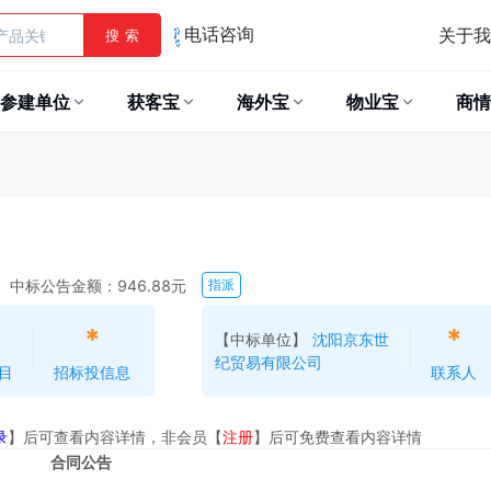
关于我
搜 索
电话咨询
参建单位
获客宝
海外宝
物业宝
商情
中标公告金额：946.88元
指派
*
*
【中标单位】
沈阳京东世
纪贸易有限公司
目
招标投信息
联系人
录
】后可查看内容详情，非会员【
注册
】后可免费查看内容详情
合同公告