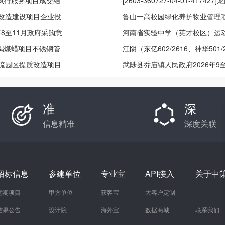
划执行服务项目成交结
果公示
[2603-360727-04-01-4
区更新改造建设项目企业投
目备案
鲁山一高校园绿化养护物业管理
8至11月政府采购意
河南省实验中学（英才校区）运动
年褐煤蜡项目不锈钢管
江阴（东亿602/2616、神华501/
智慧物流园区提质改造项目
武陟县乔庙镇人民政府2026年9
准
深
信息精准
深度关联
招标信息
参建单位
专业宝
API接入
关于中
远期项目
甲方单位
获客宝
大客户定制
公司简介
结果公告
设计院
海外宝
数据商城
联系我们