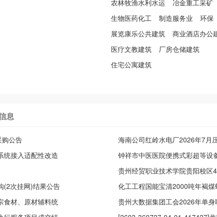
农林牧渔水利水运
冶金重工采矿
生物医药化工
制造服务业
环保
展览康乐公共建筑
商业酒店办公
医疗文教建筑
厂房仓储建筑
住宅公寓建筑
信息
采购公告
海南公司红岭水电厂2026年7
磁系统接入适配性改造
价采购结果公告
钟祥市中医医院便携式彩超等设
贵州经贸职业技术学院贵阳校区
(2次挂网)结果公告
化工工程国能宝清2000吨年褐煤
大宗食材、原材辅料统
果公告
贵州大数据集团工会2026年单