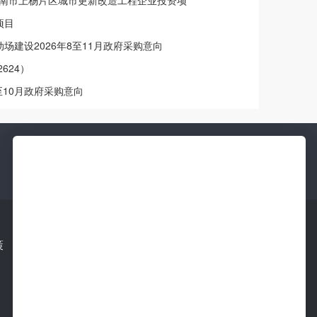
17427]龙南市上杨片区城市更新改造工程企业投资项
项目
场建设2026年8至11月政府采购意向
2624）
至10月政府采购意向
新
更新快
策
下载移动端