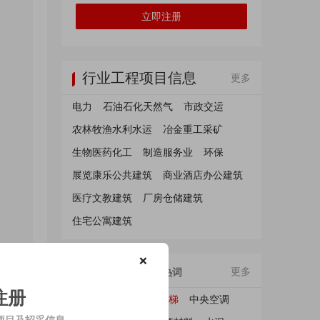
立即注册
行业工程项目信息
更多
电力
石油石化天然气
市政交运
农林牧渔水利水运
冶金重工采矿
生物医药化工
制造服务业
环保
展览康乐公共建筑
商业酒店办公建筑
医疗文教建筑
厂房仓储建筑
住宅公寓建筑
❌
招标热词
更多
采购热词
注册
水泥设备
电梯
中央空调
项目及招采信息