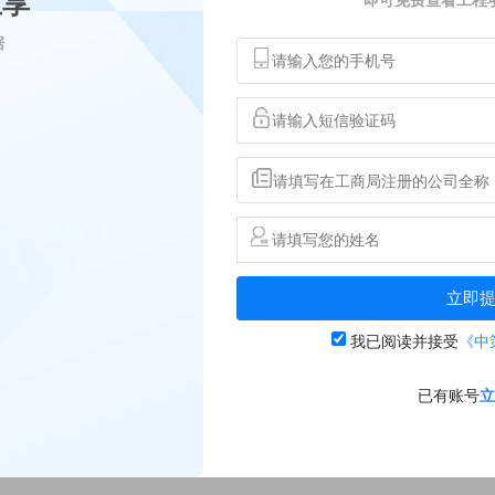
立享
据
立即
我已阅读并接受
《中
已有账号
立