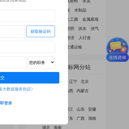
热水器
冷却塔
建筑材料
水泥
竹材
复合材料
盖板
木制品
土工材料
保温管
土工膜
金属幕墙
岩棉板
市政工程
照明
供水
供气
获取验证码
供热
隧道
桥梁
排涝
人行道
非机动车
机动车
交通运输
中策大数据招标网分站
提交
华北
吉林
黑龙江
辽宁
北京
策大数据服务协议》
天津
河北
山西
内蒙古
河南
即登录
华东
上海
江苏
浙江
山东
安徽
华南
江西
福建
广东
广西
湖南
湖北
海南