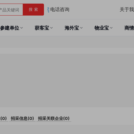
关于我
搜 索
电话咨询
参建单位
获客宝
海外宝
物业宝
商情
(
0
)
招采信息(
0
)
招采关联企业(
0
)