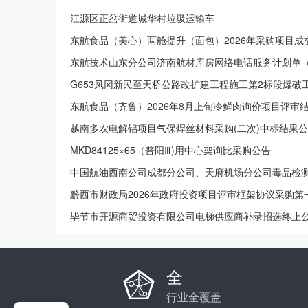
江源区正岔街道城华村垃圾运输车
东航食品（美心）两舱提升（面包）2026年采购项目成
东航技术山东分公司济南航材库房网络电话服务计划单
G653凤冈新民至天桥公路改扩建工程施工第2标段爆破工
殊情况
东航食品（齐鲁）2026年8月上旬冷鲜肉询价项目评审
越南多农电解铝项目气保焊丝材料采购(二次)中标结果
MKD84125×65（普阳Ⅲ)用中心架询比采购公告
中国航油西南公司成都分公司、天府机场分公司毒品检
黔西市财政局2026年政府投资项目评审框架协议采购
毕节市开源商贸投资有限公司电梯供应商补录招选终止
全
行业全覆盖