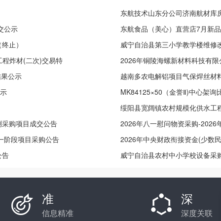
东航技术山东分公司济南航材库
交公示
东航食品（美心）直营店7月新品
（终止）
威宁自治县第三小学教学楼维修
程炸材(二次)交易特
2026年铜陵海螺新材料科技有
结果公示
越南多农电解铝项目气保焊丝材料
公示
MK84125×50（金誉Ⅱ)中心架
绥阳县宽阔镇农村规模化供水工
测采购项目成交公告
2026年八一慰问物资采购-20
第一阶段项目采购公告
2026年中央财政衔接资金(少
公告
项目采购公告
威宁自治县农村中小学校设备采
准
深
信息精准
深度关联