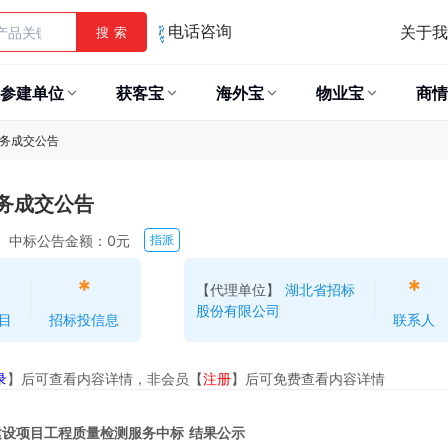
关于我
搜 索
电话咨询
参建单位
获客宝
海外宝
物业宝
商情
务成交公告
务成交公告
中标公告金额：0元
指派
*
*
【代理单位】
湖北省招标
股份有限公司
目
招标投信息
联系人
录
】后可查看内容详情，非会员【
注册
】后可免费查看内容详情
设项目工程质量检测服务中标 结果公示