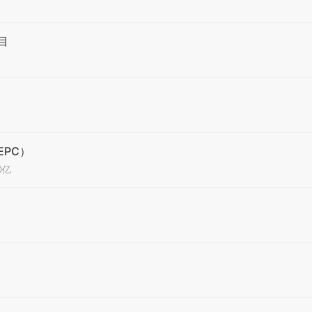
目
PC）
00亿