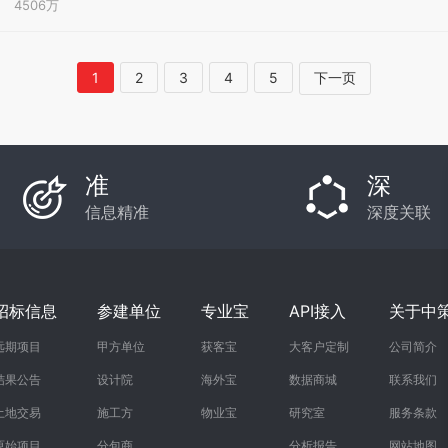
4506万
1
2
3
4
5
下一页
准
深
信息精准
深度关联
招标信息
参建单位
专业宝
API接入
关于中
远期项目
甲方单位
获客宝
大客户定制
公司简介
结果公告
设计院
海外宝
数据商城
联系我们
土地交易
施工方
物业宝
研究室
服务条款
原始项目
分包商
分析报告
网站地图