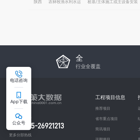
陕西
农林牧渔水利水运
桩基/主体施工或主设备安装
全
行业全覆盖
电话咨询
工程项目信息
App下载
推荐项目
总部咨询热线
省市重点项目
公众号
0755-26921213
简讯项目
更多分部热线
远期项目