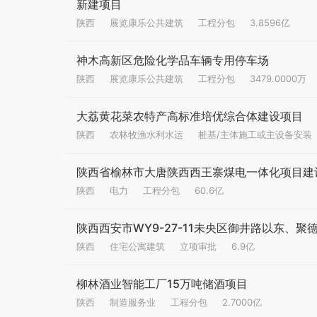
新建项目
陕西
展览康乐公共建筑
工程分包
3.8596亿
神木高新区危险化学品车辆专用停车场
陕西
展览康乐公共建筑
工程分包
3479.0000万
大荔黄花菜农特产高标准培优综合体建设项目
陕西
农林牧渔水利水运
桩基/主体施工或主设备安装
陕西省榆林市大唐陕西西王寨煤电一体化项目建设
陕西
电力
工程分包
60.6亿
陕西西安市WY9-27-11未央区御井路以东、
陕西
住宅公寓建筑
立项审批
6.9亿
柳林酒业智能工厂15万吨储酒项目
陕西
制造服务业
工程分包
2.7000亿