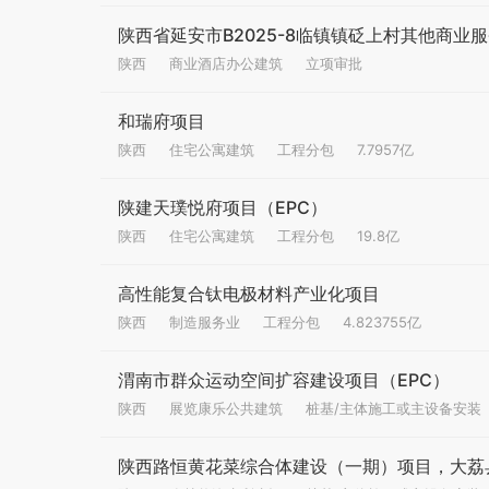
陕西省延安市B2025-8临镇镇砭上村其他商业
陕西
商业酒店办公建筑
立项审批
和瑞府项目
陕西
住宅公寓建筑
工程分包
7.7957亿
陕建天璞悦府项目（EPC）
陕西
住宅公寓建筑
工程分包
19.8亿
高性能复合钛电极材料产业化项目
陕西
制造服务业
工程分包
4.823755亿
渭南市群众运动空间扩容建设项目（EPC）
陕西
展览康乐公共建筑
桩基/主体施工或主设备安装
陕西路恒黄花菜综合体建设（一期）项目，大荔