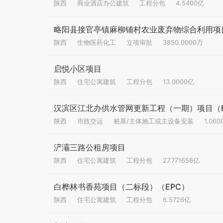
陕西
商业酒店办公建筑
工程分包
4.5400亿
略阳县接官亭镇麻柳铺村农业废弃物综合利用项
陕西
生物医药化工
立项审批
3850.0000万
启悦小区项目
陕西
住宅公寓建筑
工程分包
13.0000亿
汉滨区江北办供水管网更新工程（一期）项目（E
陕西
市政交运
桩基/主体施工或主设备安装
1.06
浐灞三路公租房项目
陕西
住宅公寓建筑
工程分包
27.771656亿
白桦林书香苑项目（二标段）（EPC）
陕西
住宅公寓建筑
工程分包
6.5726亿