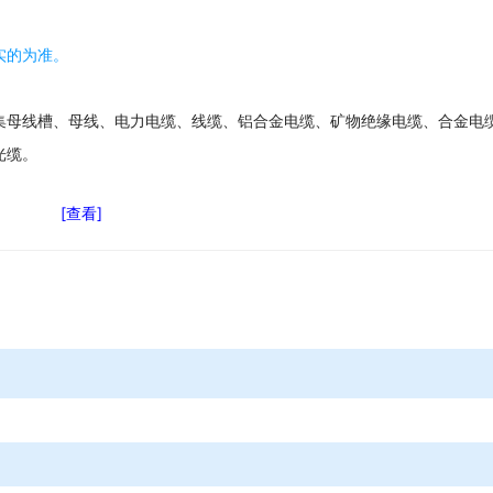
实的为准。
集母线槽、母线、电力电缆、线缆、铝合金电缆、矿物绝缘电缆、合金电
光缆。
[查看]
力变压器、干******