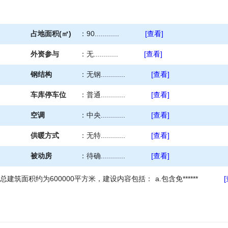
占地面积(㎡)
：
90............
[查看]
外资参与
：
无............
[查看]
钢结构
：
无钢............
[查看]
车库停车位
：
普通............
[查看]
空调
：
中央............
[查看]
供暖方式
：
无特............
[查看]
被动房
：
待确............
[查看]
总建筑面积约为600000平方米，建设内容包括： a.包含免******