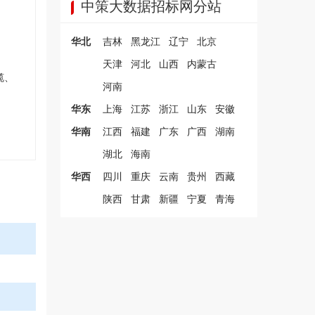
中策大数据招标网分站
华北
吉林
黑龙江
辽宁
北京
天津
河北
山西
内蒙古
缆、
河南
华东
上海
江苏
浙江
山东
安徽
华南
江西
福建
广东
广西
湖南
湖北
海南
华西
四川
重庆
云南
贵州
西藏
陕西
甘肃
新疆
宁夏
青海