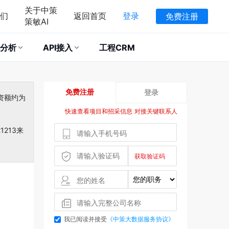
关于中策
们
返回首页
登录
免费注册
策敏AI
分析
API接入
工程CRM
免费注册
登录
资额约为
快速查看项目和招采信息 对接关键联系人
213来
我已阅读并接受
《中策大数据服务协议》