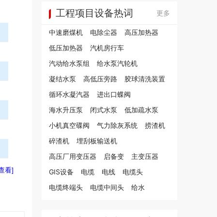
工程项目设备热词
更多
中速磨煤机
电除尘器
高压加热器
低压加热器
汽机房行车
汽动给水泵组
给水泵汽轮机
凝结水泵
高低压旁路
胶球清洗装置
循环水凝汽器
进出口蝶阀
海水升压泵
闭式水泵
低加疏水泵
小机真空碟阀
气力除灰系统
捞渣机
碎渣机
埋刮板输送机
高压厂用变压器
启备变
主变压器
[查看]
GIS设备
电缆
电线
电缆头
电缆终端头
电缆中间头
给水