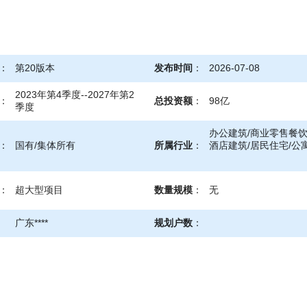
：
第20版本
发布时间
：
2026-07-08
2023年第4季度--2027年第2
：
总投资额
：
98亿
季度
办公建筑/商业零售餐饮
：
国有/集体所有
所属行业
：
酒店建筑/居民住宅/公
：
超大型项目
数量规模
：
无
广东****
规划户数
：