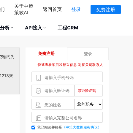
关于中策
们
返回首页
登录
免费注册
策敏AI
分析
API接入
工程CRM
免费注册
登录
资额约为
快速查看项目和招采信息 对接关键联系人
213来
我已阅读并接受
《中策大数据服务协议》