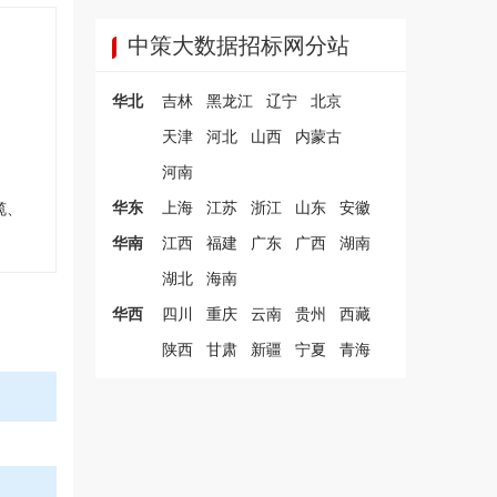
中策大数据招标网分站
华北
吉林
黑龙江
辽宁
北京
天津
河北
山西
内蒙古
河南
华东
上海
江苏
浙江
山东
安徽
缆、
华南
江西
福建
广东
广西
湖南
湖北
海南
华西
四川
重庆
云南
贵州
西藏
陕西
甘肃
新疆
宁夏
青海