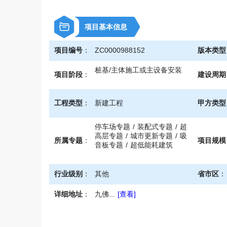
\
项目基本信息
项目编号
：
ZC0000988152
版本类型
桩基/主体施工或主设备安装
项目阶段
：
建设周期
工程类型
：
新建工程
甲方类型
停车场专题 / 装配式专题 / 超
高层专题 / 城市更新专题 / 吸
所属专题
：
项目规模
音板专题 / 超低能耗建筑
行业级别
：
其他
省市区
：
详细地址
：
九佛...
[查看]