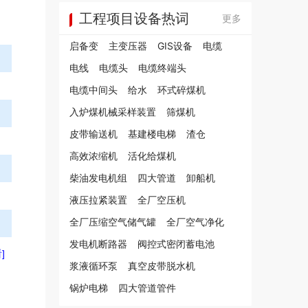
工程项目设备热词
更多
启备变
主变压器
GIS设备
电缆
电线
电缆头
电缆终端头
电缆中间头
给水
环式碎煤机
入炉煤机械采样装置
筛煤机
皮带输送机
基建楼电梯
渣仓
高效浓缩机
活化给煤机
柴油发电机组
四大管道
卸船机
液压拉紧装置
全厂空压机
全厂压缩空气储气罐
全厂空气净化
发电机断路器
阀控式密闭蓄电池
]
浆液循环泵
真空皮带脱水机
锅炉电梯
四大管道管件