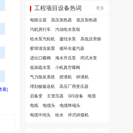
工程项目设备热词
更多
电除尘器
高压加热器
低压加热器
汽机房行车
汽动给水泵组
给水泵汽轮机
凝结水泵
高低压旁路
胶球清洗装置
循环水凝汽器
进出口蝶阀
海水升压泵
闭式水泵
低加疏水泵
小机真空碟阀
气力除灰系统
捞渣机
碎渣机
埋刮板输送机
高压厂用变压器
查看]
启备变
主变压器
GIS设备
电缆
电线
电缆头
电缆终端头
电缆中间头
给水
环式碎煤机