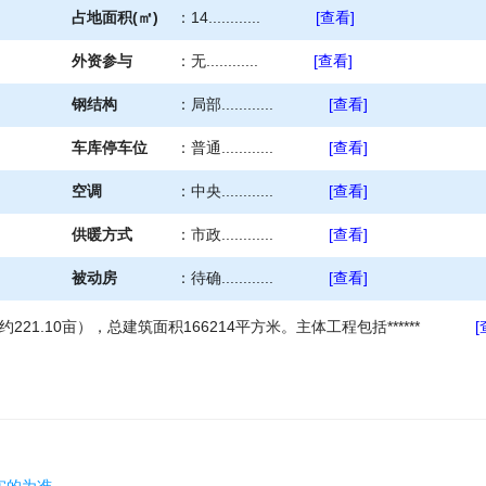
占地面积(㎡)
：
14............
[查看]
外资参与
：
无............
[查看]
钢结构
：
局部............
[查看]
车库停车位
：
普通............
[查看]
空调
：
中央............
[查看]
供暖方式
：
市政............
[查看]
被动房
：
待确............
[查看]
221.10亩），总建筑面积166214平方米。主体工程包括******
[
实的为准。