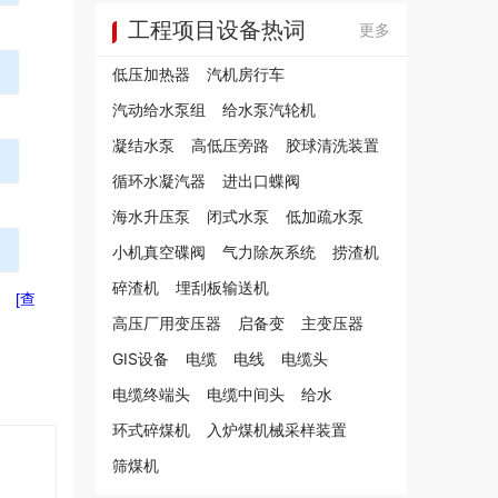
工程项目设备热词
更多
低压加热器
汽机房行车
汽动给水泵组
给水泵汽轮机
凝结水泵
高低压旁路
胶球清洗装置
循环水凝汽器
进出口蝶阀
海水升压泵
闭式水泵
低加疏水泵
小机真空碟阀
气力除灰系统
捞渣机
碎渣机
埋刮板输送机
[查
高压厂用变压器
启备变
主变压器
GIS设备
电缆
电线
电缆头
电缆终端头
电缆中间头
给水
环式碎煤机
入炉煤机械采样装置
筛煤机