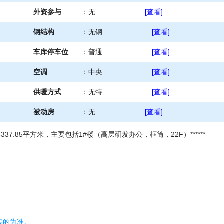
外资参与
：
无............
[查看]
钢结构
：
无钢............
[查看]
车库停车位
：
普通............
[查看]
空调
：
中央............
[查看]
供暖方式
：
无特............
[查看]
被动房
：
无............
[查看]
7.85平方米，主要包括1#楼（高层研发办公，框筒，22F）******
实的为准。