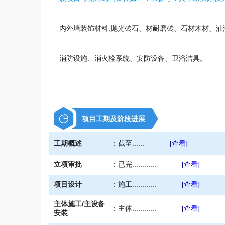
内外墙装饰材料,抛光砖石、材耐磨砖、石材木材、油
消防设施、消火栓系统、安防设备、卫浴洁具。
防水材料：防水材料、防水涂料、防水工程、防水建材
书桌等家具、照明器材,******
项目工期及阶段进展
工期概述
：
截至......
[查看]
立项审批
：
已完............
[查看]
项目设计
：
施工............
[查看]
主体施工/主设备
：
主体............
[查看]
安装