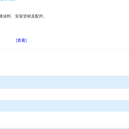
漆涂料、安装管材及配件。
[查看]
、SBS防水卷材、防水卷材。