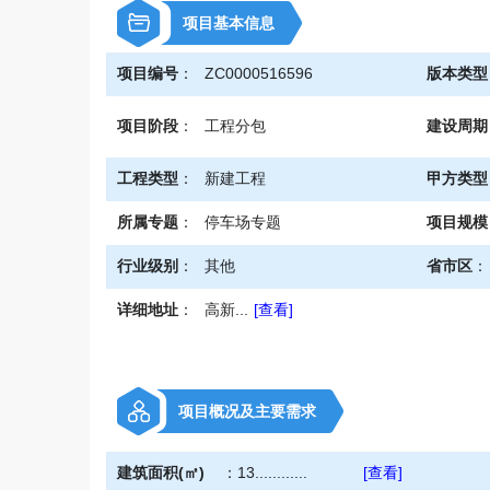
\
项目基本信息
项目编号
：
ZC0000516596
版本类型
项目阶段
：
工程分包
建设周期
工程类型
：
新建工程
甲方类型
所属专题
：
停车场专题
项目规模
行业级别
：
其他
省市区
：
详细地址
：
高新...
[查看]
项目概况及主要需求
建筑面积(㎡)
：
13............
[查看]