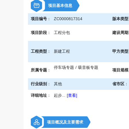
\
项目基本信息
项目编号
：
ZC0000817314
版本类型
项目阶段
：
工程分包
建设周期
工程类型
：
新建工程
甲方类型
停车场专题 / 吸音板专题
所属专题
：
项目规模
行业级别
：
其他
省市区
：
详细地址
：
起步...
[查看]
项目概况及主要需求