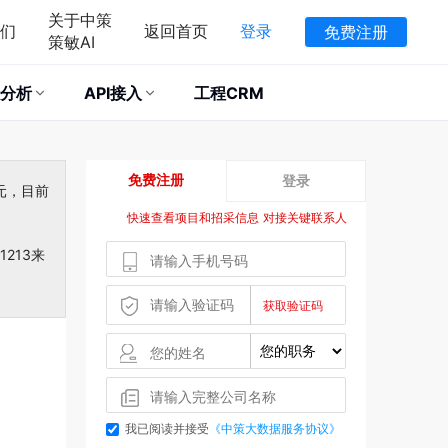
关于中策
们
返回首页
登录
免费注册
策敏AI
分析
API接入
工程CRM
免费注册
登录
元，目前
快速查看项目和招采信息 对接关键联系人
213来
我已阅读并接受
《中策大数据服务协议》