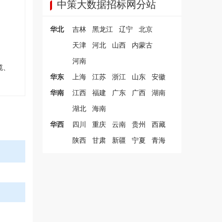
中策大数据招标网分站
华北
吉林
黑龙江
辽宁
北京
天津
河北
山西
内蒙古
河南
缆、
华东
上海
江苏
浙江
山东
安徽
华南
江西
福建
广东
广西
湖南
湖北
海南
华西
四川
重庆
云南
贵州
西藏
陕西
甘肃
新疆
宁夏
青海