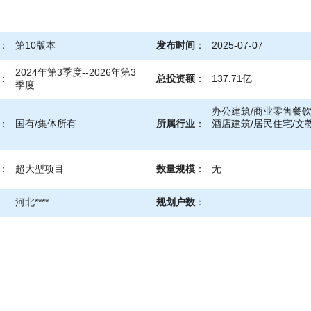
：
第10版本
发布时间
：
2025-07-07
2024年第3季度--2026年第3
：
总投资额
：
137.71亿
季度
办公建筑/商业零售餐饮
：
国有/集体所有
所属行业
：
酒店建筑/居民住宅/文
：
超大型项目
数量规模
：
无
河北****
规划户数
：