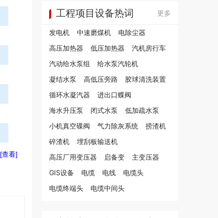
工程项目设备热词
更多
发电机
中速磨煤机
电除尘器
高压加热器
低压加热器
汽机房行车
汽动给水泵组
给水泵汽轮机
凝结水泵
高低压旁路
胶球清洗装置
循环水凝汽器
进出口蝶阀
海水升压泵
闭式水泵
低加疏水泵
小机真空碟阀
气力除灰系统
捞渣机
碎渣机
埋刮板输送机
[查看]
高压厂用变压器
启备变
主变压器
GIS设备
电缆
电线
电缆头
电缆终端头
电缆中间头