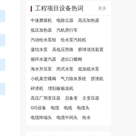
工程项目设备热词
更多
中速磨煤机
电除尘器
高压加热器
低压加热器
汽机房行车
汽动给水泵组
给水泵汽轮机
凝结水泵
高低压旁路
胶球清洗装置
循环水凝汽器
进出口蝶阀
海水升压泵
闭式水泵
低加疏水泵
小机真空碟阀
气力除灰系统
捞渣机
碎渣机
埋刮板输送机
高压厂用变压器
启备变
主变压器
*
GIS设备
电缆
电线
电缆头
电缆终端头
电缆中间头
给水