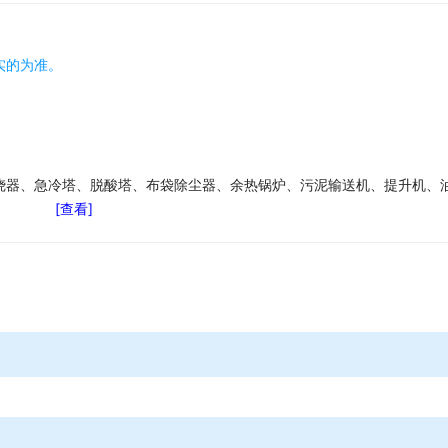
实的为准。
烧器、急冷塔、脱酸塔、布袋除尘器、余热锅炉、污泥输送机、提升机、
[查看]
预热器、辅助燃烧器、螺旋输送机、除渣机、喷淋塔、气******