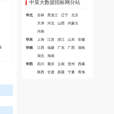
中策大数据招标网分站
华北
吉林
黑龙江
辽宁
北京
天津
河北
山西
内蒙古
河南
华东
上海
江苏
浙江
山东
安徽
油
华南
江西
福建
广东
广西
湖南
湖北
海南
华西
四川
重庆
云南
贵州
西藏
陕西
甘肃
新疆
宁夏
青海