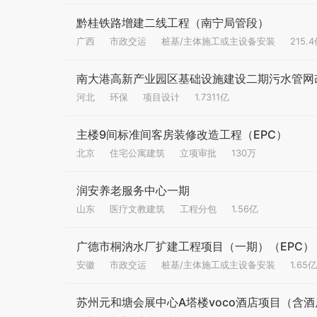
黔桂铁路增建二线工程（南宁局管段）
广西
市政交运
桩基/主体施工或主设备安装
215.
南大港高新产业园区基础设施建设二期污水管网
河北
环保
项目设计
1.7311亿
主楼9间标准间客房装修改造工程（EPC）
北京
住宅公寓建筑
立项审批
130万
润安养老服务中心一期
山东
医疗文教建筑
工程分包
1.56亿
广德市桐汭水厂扩建工程项目（一期）（EPC）
安徽
市政交运
桩基/主体施工或主设备安装
1.65亿
苏州元和塘会展中心A塔楼voco酒店项目（含酒