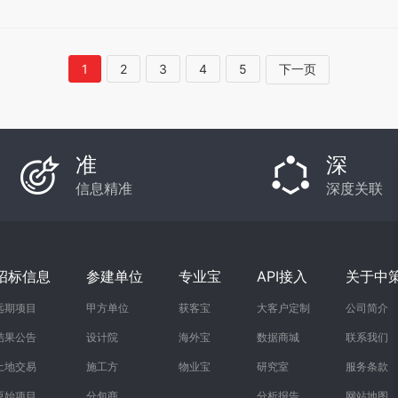
1
2
3
4
5
下一页
准
深
信息精准
深度关联
招标信息
参建单位
专业宝
API接入
关于中
远期项目
甲方单位
获客宝
大客户定制
公司简介
结果公告
设计院
海外宝
数据商城
联系我们
土地交易
施工方
物业宝
研究室
服务条款
原始项目
分包商
分析报告
网站地图