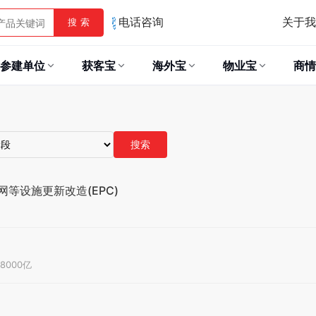
关于我
搜 索
电话咨询
参建单位
获客宝
海外宝
物业宝
商情
搜索
等设施更新改造(EPC)
.8000亿