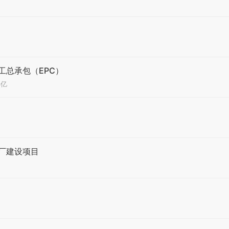
工总承包（EPC）
4亿
厂建设项目