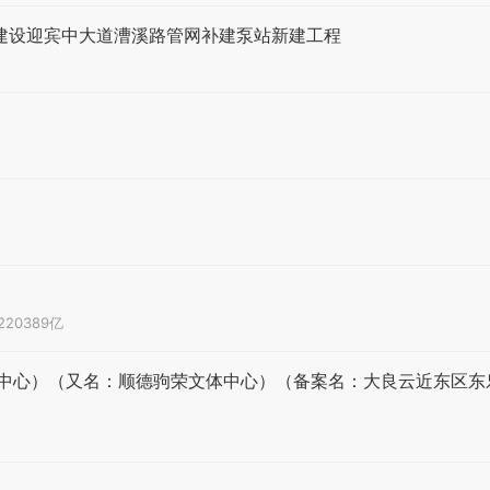
网建设迎宾中大道漕溪路管网补建泵站新建工程
.220389亿
中心）（又名：顺德驹荣文体中心）（备案名：大良云近东区东