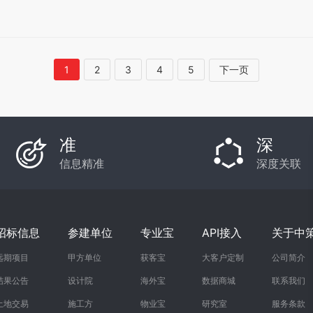
1
2
3
4
5
下一页
准
深
信息精准
深度关联
招标信息
参建单位
专业宝
API接入
关于中
远期项目
甲方单位
获客宝
大客户定制
公司简介
结果公告
设计院
海外宝
数据商城
联系我们
土地交易
施工方
物业宝
研究室
服务条款