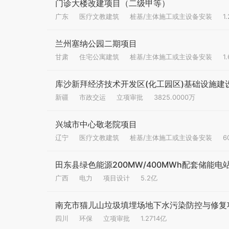
门诊大楼改建项目（二级甲等）
广东
医疗文教建筑
桩基/主体施工或主设备安装
1
兰州塞纳公园二期项目
甘肃
住宅公寓建筑
桩基/主体施工或主设备安装
1
库沙新拜经济技术开发区(化工园区)基础设施建
新疆
市政交运
立项审批
3825.0000万
兴城市中心敬老院项目
辽宁
医疗文教建筑
桩基/主体施工或主设备安装
6
田东县绿色能源200MW/400MWh配套储能电
广西
电力
项目设计
5.2亿
南充市猫儿山垃圾填埋场地下水污染防控与修复项
四川
环保
立项审批
1.2714亿