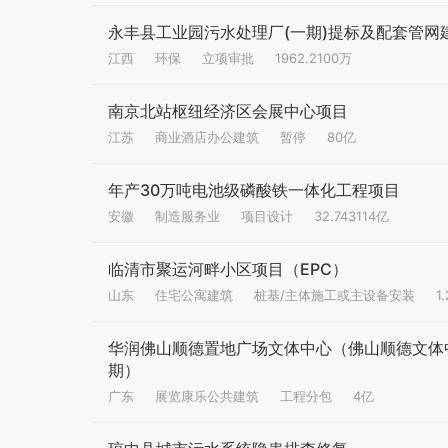
永丰县工业园污水处理厂(一期)提标及配套管
江西
环保
立项审批
1962.2100万
南京北站枢纽经济区会展中心项目
江苏
商业酒店办公建筑
暂停
80亿
年产30万吨电池级磷酸铁一体化工程项目
安徽
制造服务业
项目设计
32.743114亿
临清市聚运河畔小区项目（EPC）
山东
住宅公寓建筑
桩基/主体施工或主设备安装
1
华润佛山顺德置地广场文体中心（佛山顺德文体
期）
广东
展览康乐公共建筑
工程分包
4亿