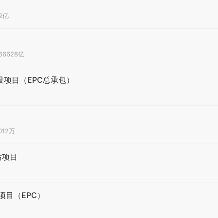
.2亿
.66628亿
设项目（EPC总承包）
012万
站项目
目（EPC）