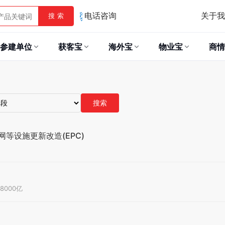
关于我
搜 索
电话咨询
参建单位
获客宝
海外宝
物业宝
商情
搜索
等设施更新改造(EPC)
.8000亿